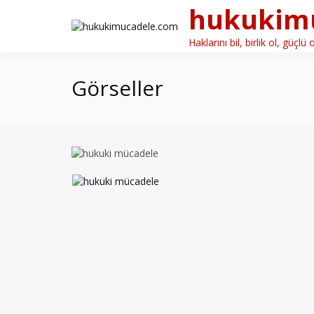
Skip
hukukim
to
content
Haklarını bil, birlik ol, güçlü o
Görseller