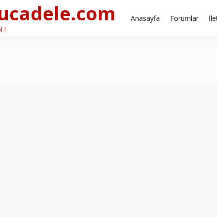
ucadele.com
Anasayfa
Forumlar
İl
l !