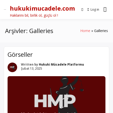
Skip
hukukimucadele.com
to
Log in
content
Haklarını bil, birlik ol, güçlü ol !
Arşivler:
Galleries
Home
Galleries
Görseller
Written by
Hukuki Mücadele Platformu
Şubat 13, 2025