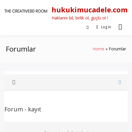
Skip
hukukimucadele.com
to
content
Haklarını bil, birlik ol, güçlü ol !
Log in
Forumlar
Home
Forumlar
Forum - kayıt