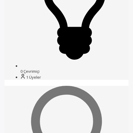
0
Çevrimiçi
1
Üyeler