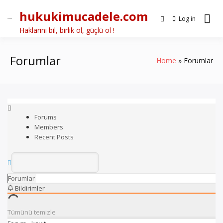
Skip
hukukimucadele.com
to
Log in
content
Haklarını bil, birlik ol, güçlü ol !
Forumlar
Home
Forumlar
Forums
Members
Recent Posts
Forumlar
Bildirimler
Tümünü temizle