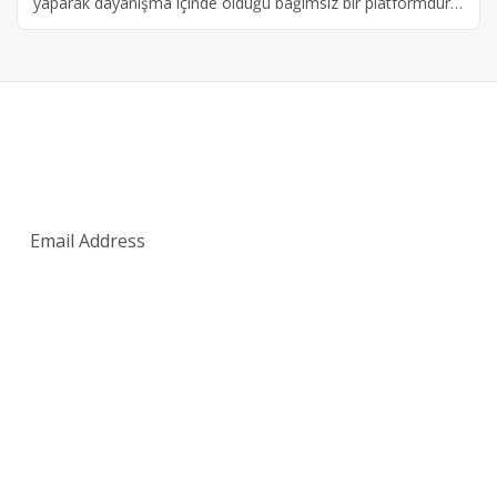
yaparak dayanışma içinde olduğu bağımsız bir platformdur.
Hukuki Mücadele Platformu Hakkında Hukuki Mücadele
Platformu, vatandaşların ve gönüllü avukatların bir araya
gelerek hukuki bilgi ve deneyimlerini paylaşabilecekleri, fikir
alışverişinde bulunabilecekleri bir topluluk platformudur.
Amacımız, bireylerin hukuki haklarını öğrenmelerine yardımcı
olmak, mağduriyet […]
SUBSCRIBE